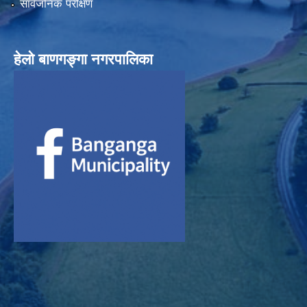
सार्वजनिक परीक्षण
हेलाे बाणगङ्गा नगरपालिका