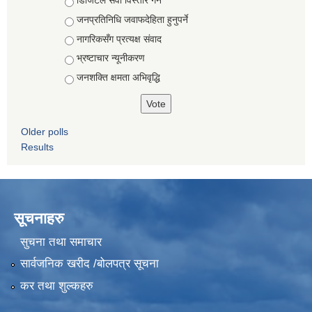
Choices
डिजिटल सेवा विस्तार गर्ने
जनप्रतिनिधि जवाफदेहिता हुनुपर्ने
नागरिकसँग प्रत्यक्ष संवाद
भ्रष्टाचार न्यूनीकरण
जनशक्ति क्षमता अभिवृद्धि
Older polls
Results
सूचनाहरु
सुचना तथा समाचार
सार्वजनिक खरीद /बोलपत्र सूचना
कर तथा शुल्कहरु