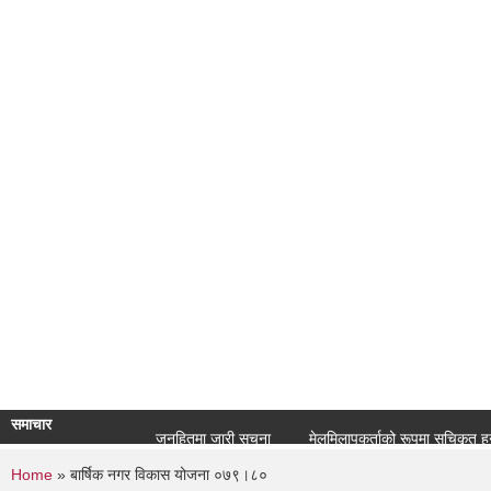
समाचार
जनहितमा जारी सूचना
मेलमिलापकर्ताको रूपमा सूचिकृत हुने सम्ब
You are here
Home
» बार्षिक नगर विकास योजना ०७९।८०