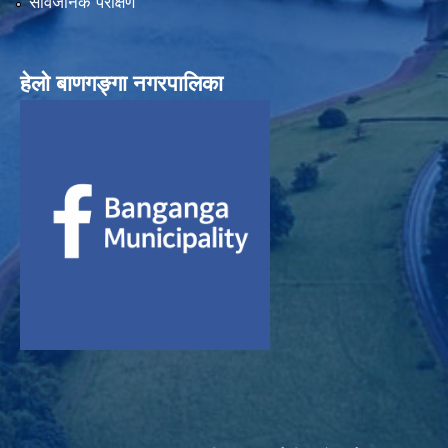
सार्वजनिक परीक्षण
हेलाे बाणगङ्गा नगरपालिका