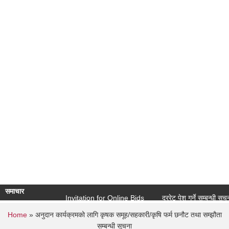
उपेक्षित उष्ण पदेशिय रोगहको प्रोफाइल बाणगंगा नगरपालिका २०८०
समाचार
Invitation for Online Bids
दररेट पेश गर्ने सम्बन्धी सूचना ( शि
You are here
Home
» अनुदान कार्यक्रमको लागि कृषक समूह/सहकारी/कृषि फर्म छनौट तथा सम्झौता
सम्बन्धी सूचना