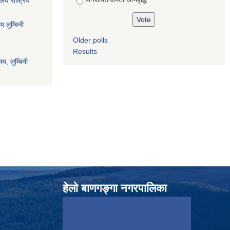
ालय राष्ट्रिय
य लुम्बिनी
Older polls
Results
य, लुम्बिनी
हेलाे बाणगङ्गा नगरपालिका