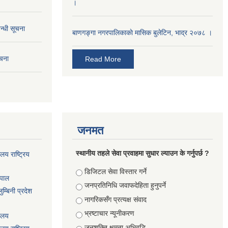
।
न्धी सूचना
बाणगङ्गा नगरपालिकाकाे मासिक बुलेटिन, भाद्र २०७८ ।
ूचना
Read More
जनमत
स्थानीय तहले सेवा प्रवाहमा सुधार ल्याउन के गर्नुपर्छ ?
ालय राष्ट्रिय
Choices
डिजिटल सेवा विस्तार गर्ने
ेपाल
जनप्रतिनिधि जवाफदेहिता हुनुपर्ने
म्बिनी प्रदेश
नागरिकसँग प्रत्यक्ष संवाद
भ्रष्टाचार न्यूनीकरण
यालय
जनशक्ति क्षमता अभिवृद्धि