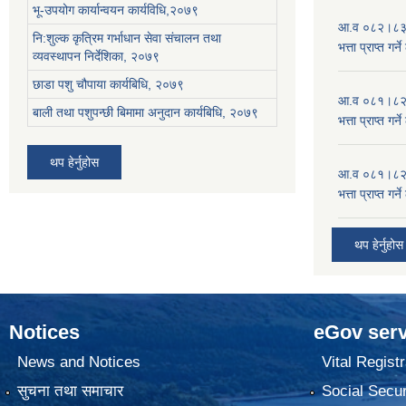
भू-उपयोग कार्यान्वयन कार्यविधि,२०७९
आ.व ०८२।८३ को
नि:शुल्क कृत्रिम गर्भाधान सेवा संचालन तथा
भत्ता प्राप्त गर
व्यवस्थापन निर्देशिका, २०७९
छाडा पशु चौपाया कार्यबिधि, २०७९
आ.व ०८१।८२ को
बाली तथा पशुपन्छी बिमामा अनुदान कार्यबिधि, २०७९
भत्ता प्राप्त गर
थप हेर्नुहोस
आ.व ०८१।८२ को
भत्ता प्राप्त गर
थप हेर्नुहोस
Notices
eGov serv
News and Notices
Vital Registr
सुचना तथा समाचार
Social Secur