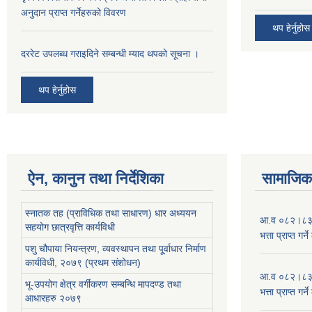
अनुदान प्राप्त गर्नेहरुको विवरण
थप हेर्नुहोस
दररेट उपलब्ध गराइदिने सम्बन्धी म्याद थपको सूचना ।
थप हेर्नुहोस
ऐन, कानुन तथा निर्देशिका
सामाजिक 
स्नातक तह (प्राविधिक तथा साधारण) धार अध्ययन
आ.व ०८२।८३ को
सहयोग छात्रवृत्ति कार्यविधी
भत्ता प्राप्त गर
पशु चौपाया नियन्त्रण, व्यवस्थापन तथा पू्र्वाधार निर्माण
कार्यविधी, २०७९ (प्रथम संशोधन)
आ.व ०८२।८३ को
भू-उपयोग क्षेत्र वर्गीकरण सम्बन्धि मापदण्ड तथा
भत्ता प्राप्त गर
आधारहरु २०७९