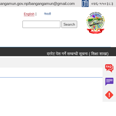
gangamun.gov.np/bangangamun@gmail.com
०७६-५५०३८३
English
नेपाली
Search form
Search
दररेट पेश गर्ने सम्बन्धी सूचना ( शिक्षा शाखा)
दररेट