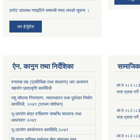
दररेट उपलब्ध गराइदिने सम्बन्धी म्याद थपको सूचना ।
थप हेर्नुहोस
ऐन, कानुन तथा निर्देशिका
सामाजिक 
स्नातक तह (प्राविधिक तथा साधारण) धार अध्ययन
आ.व ०८२।८३ को
सहयोग छात्रवृत्ति कार्यविधी
भत्ता प्राप्त गर
पशु चौपाया नियन्त्रण, व्यवस्थापन तथा पू्र्वाधार निर्माण
कार्यविधी, २०७९ (प्रथम संशोधन)
आ.व ०८२।८३ को
भू-उपयोग क्षेत्र वर्गीकरण सम्बन्धि मापदण्ड तथा
भत्ता प्राप्त गर
आधारहरु २०७९
भू-उपयोग कार्यान्वयन कार्यविधि,२०७९
आ.व ०८२।८३ को
नि:शुल्क कृत्रिम गर्भाधान सेवा संचालन तथा