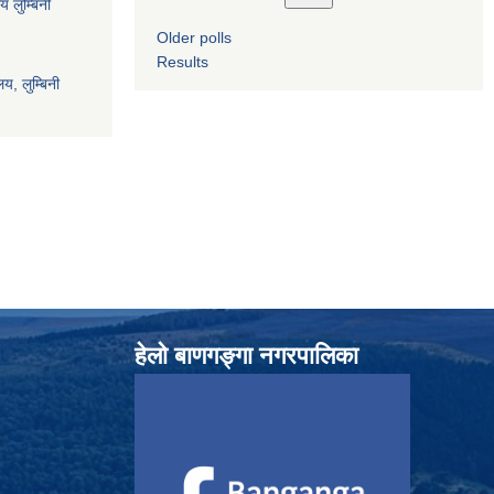
य लुम्बिनी
Older polls
Results
य, लुम्बिनी
हेलाे बाणगङ्गा नगरपालिका