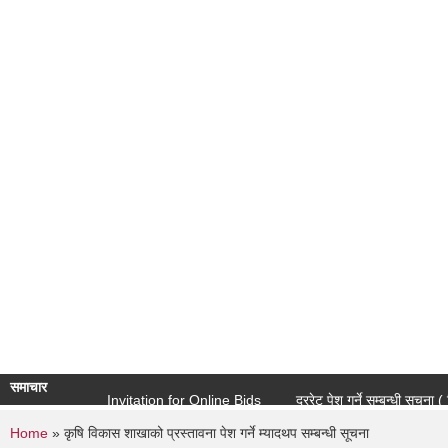
समाचार
Invitation for Online Bids
दररेट पेश गर्ने सम्बन्धी सूचना ( शिक्षा 
You are here
Home
» कृषि विकास शाखाको प्रस्तावना पेश गर्ने म्यादथप सम्बन्धी सूचना