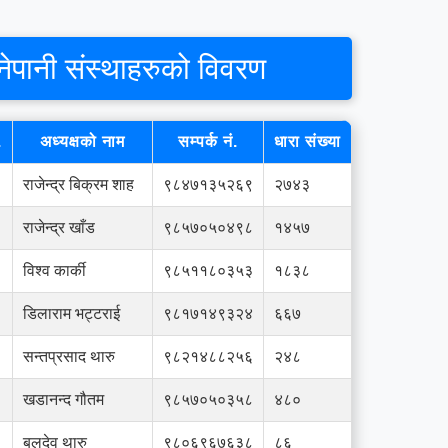
ेपानी संस्थाहरुको विवरण
.
अध्यक्षको नाम
सम्पर्क नं.
धारा संख्या
राजेन्द्र बिक्रम शाह
९८४७१३५२६९
२७४३
राजेन्द्र खाँड
९८५७०५०४९८
१४५७
विश्व कार्की
९८५११८०३५३
१८३८
डिलाराम भट्टराई
९८१७१४९३२४
६६७
सन्तप्रसाद थारु
९८२१४८८२५६
२४८
खडानन्द गौतम
९८५७०५०३५८
४८०
बलदेव थारु
९८०६९६७६३८
८६