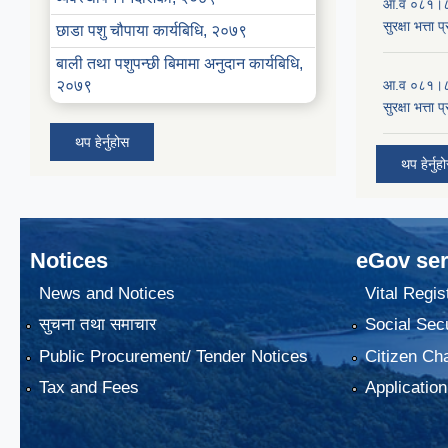
आ.व ०८१।८२ 
सुरक्षा भत्ता 
छाडा पशु चौपाया कार्यबिधि, २०७९
बाली तथा पशुपन्छी बिमामा अनुदान कार्यबिधि,
२०७९
आ.व ०८१।८२ 
सुरक्षा भत्ता 
थप हेर्नुहोस
थप हेर्नुह
Notices
eGov ser
News and Notices
Vital Regis
सुचना तथा समाचार
Social Secu
Public Procurement/ Tender Notices
Citizen Cha
Tax and Fees
Application