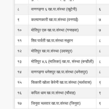
८
वाणगङ्गा ६ खा.पा.संस्था (खुटेनी)
६
९
कल्याणकारी खा.पा.संस्था (वनगाई)
७
१०
मोतिपुर एक खा.पा.संस्था (गन्सहवा)
७
११
शिव पार्वती खा.पा.संस्था मधुवन
८
१२
मोतिपुर खा.पा.संस्था (उदयपुर)
८
१३
मोतिपुर ४,६ (मालिका) खा.पा. संस्था (बन्डौली)
८
१४
वाणगङ्गा धनेशपुर खा.पा.संस्था (धनेसपुर)
८
१५
सिकारी खोला केरेनी खा.पा.संस्था (भर्लावास)
९
१६
कपिल धाम खा.पा.संस्था (चौवाह)
९
१७
जिनुवा भलवार खा.पा.संस्था (जिनुवा)
९