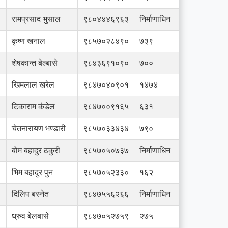
रामप्रसाद भुसाल
९८०४४४६९६३
निर्माणाधिन
कृष्ण खनाल
९८५७०२८४९०
७३९
शेषकान्त बेल्बासे
९८४३६९१०९०
७००
खिमलाल खरेल
९८४७०४०९०१
१४७४
टिकाराम कंडेल
९८४७००९१६५
६३१
चेतनारायण भण्डारी
९८५७०३३४३४
७९०
बोम बहादुर ठकुरी
९८५७०५०७३७
निर्माणाधिन
भिम बहादुर पुन
९८५७०५२३३०
१६२
दिलिप बस्नेत
९८४७५५६२६६
निर्माणाधिन
ध्रुव बेलबासे
९८४७०५२७५९
२७५