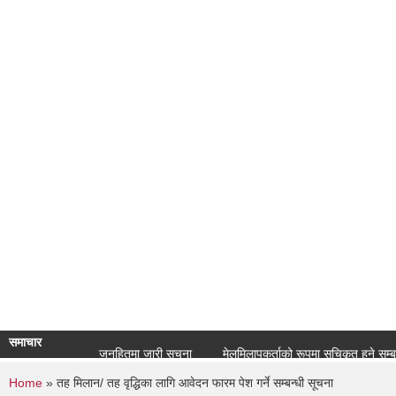
समाचार
जनहितमा जारी सूचना
मेलमिलापकर्ताको रूपमा सूचिकृत हुने सम्बन्धी सू
You are here
Home
» तह मिलान/ तह वृद्धिका लागि आवेदन फारम पेश गर्ने सम्बन्धी सूचना