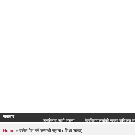
समाचार
जनहितमा जारी सूचना
मेलमिलापकर्ताको रूपमा सूचिकृत हुने सम्ब
You are here
Home
» दररेट पेश गर्ने सम्बन्धी सूचना ( शिक्षा शाखा)