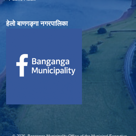
हेलाे बाणगङ्गा नगरपालिका