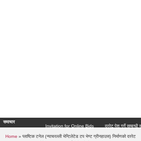
समाचार
Invitation for Online Bids
दररेट पेश गर्ने सम्बन्धी सूचना (
You are here
Home
» प्लाष्टिक टनेल (न्याचरल्ली भेन्टिलेटेड टप भेण्ट ग्रीनहाउस) निर्माणको दररेट