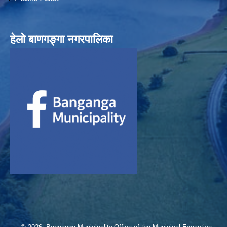
हेलाे बाणगङ्गा नगरपालिका