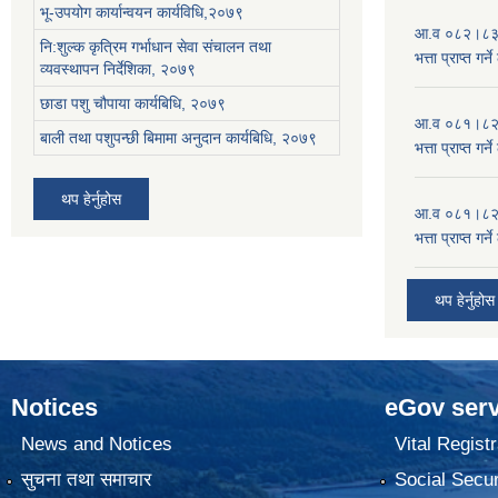
भू-उपयोग कार्यान्वयन कार्यविधि,२०७९
आ.व ०८२।८३ को
नि:शुल्क कृत्रिम गर्भाधान सेवा संचालन तथा
भत्ता प्राप्त गर
व्यवस्थापन निर्देशिका, २०७९
छाडा पशु चौपाया कार्यबिधि, २०७९
आ.व ०८१।८२ को
बाली तथा पशुपन्छी बिमामा अनुदान कार्यबिधि, २०७९
भत्ता प्राप्त गर
थप हेर्नुहोस
आ.व ०८१।८२ को
भत्ता प्राप्त गर
थप हेर्नुहोस
Notices
eGov serv
News and Notices
Vital Registr
सुचना तथा समाचार
Social Secur