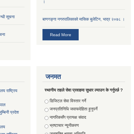
।
न्धी सूचना
बाणगङ्गा नगरपालिकाकाे मासिक बुलेटिन, भाद्र २०७८ ।
ूचना
Read More
जनमत
स्थानीय तहले सेवा प्रवाहमा सुधार ल्याउन के गर्नुपर्छ ?
ालय राष्ट्रिय
Choices
डिजिटल सेवा विस्तार गर्ने
ेपाल
जनप्रतिनिधि जवाफदेहिता हुनुपर्ने
म्बिनी प्रदेश
नागरिकसँग प्रत्यक्ष संवाद
भ्रष्टाचार न्यूनीकरण
यालय
जनशक्ति क्षमता अभिवृद्धि