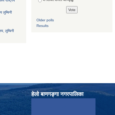
ालय राष्ट्रिय
य लुम्बिनी
Older polls
Results
य, लुम्बिनी
हेलाे बाणगङ्गा नगरपालिका