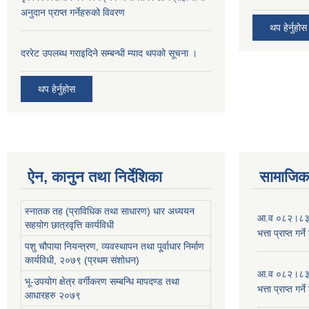
अनुदान प्राप्त गर्नेहरुको विवरण
थप हेर्नुहोस
दररेट उपलब्ध गराइदिने सम्बन्धी म्याद थपको सूचना ।
थप हेर्नुहोस
ऐन, कानुन तथा निर्देशिका
सामाजिक 
स्नातक तह (प्राविधिक तथा साधारण) धार अध्ययन
आ.व ०८२।८३ को
सहयोग छात्रवृत्ति कार्यविधी
भत्ता प्राप्त गर
पशु चौपाया नियन्त्रण, व्यवस्थापन तथा पू्र्वाधार निर्माण
कार्यविधी, २०७९ (प्रथम संशोधन)
आ.व ०८२।८३ को
भू-उपयोग क्षेत्र वर्गीकरण सम्बन्धि मापदण्ड तथा
भत्ता प्राप्त गर
आधारहरु २०७९