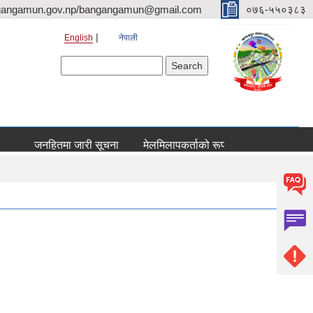
gangamun.gov.np/bangangamun@gmail.com
०७६-५५०३८३
English
नेपाली
Search form
Search
जनहितमा जारी सूचना
मेलमिलापकर्ताको रूपमा सूचिकृत हुने सम्बन्धी सूच