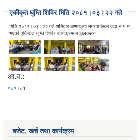
एकीकृत घुम्ति शिविर मिति २०८१।०३।२२ गते
मिति २०८१।०३।२२ गते शनिवार बाणगङ्गा नगरपालिका वडा नं ५ मा
भएको एकिकृत घुम्ति शिविर कार्यक्रमका झलकहरु
आ.व.:
०८०।८१
बजेट, खर्च तथा कार्यक्रम