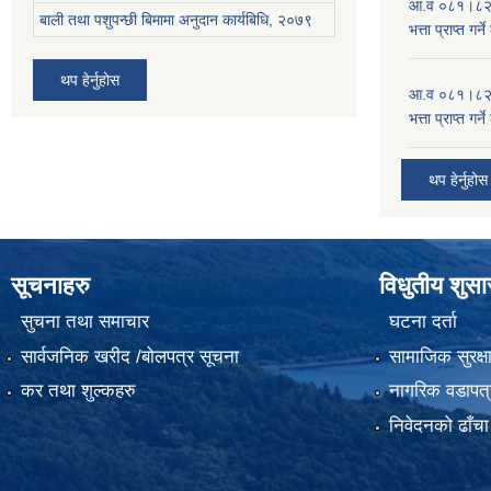
आ.व ०८१।८२ को
बाली तथा पशुपन्छी बिमामा अनुदान कार्यबिधि, २०७९
भत्ता प्राप्त गर
थप हेर्नुहोस
आ.व ०८१।८२ को
भत्ता प्राप्त गर
थप हेर्नुहोस
सूचनाहरु
विधुतीय शुस
सुचना तथा समाचार
घटना दर्ता
सार्वजनिक खरीद /बोलपत्र सूचना
सामाजिक सुरक्ष
कर तथा शुल्कहरु
नागरिक वडापत्
निवेदनको ढाँचा