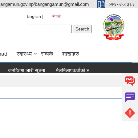
gangamun.gov.np/bangangamun@gmail.com
०७६-५५०३८३
English
नेपाली
Search form
Search
oad
स्वास्थ्य
सम्पर्क
शाखाहरु
नहितमा जारी सूचना
मेलमिलापकर्ताको रूपमा सूचिकृत हुने सम्बन्धी सूचना