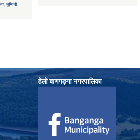
य, लुम्बिनी
हेलाे बाणगङ्गा नगरपालिका