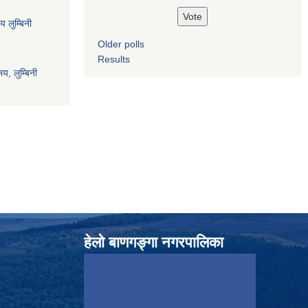
य लुम्बिनी
Older polls
Results
य, लुम्बिनी
हेलाे बाणगङ्गा नगरपालिका