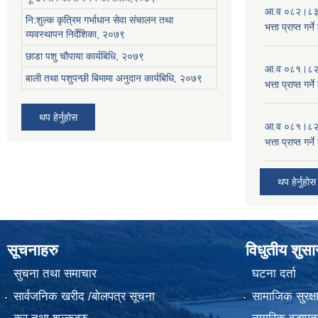
आ.व ०८२।८३ को
नि:शुल्क कृत्रिम गर्भाधान सेवा संचालन तथा
भत्ता प्राप्त गर
व्यवस्थापन निर्देशिका, २०७९
छाडा पशु चौपाया कार्यबिधि, २०७९
आ.व ०८१।८२ को
बाली तथा पशुपन्छी बिमामा अनुदान कार्यबिधि, २०७९
भत्ता प्राप्त गर
थप हेर्नुहोस
आ.व ०८१।८२ को
भत्ता प्राप्त गर
थप हेर्नुहोस
सूचनाहरु
विधुतीय शुस
सुचना तथा समाचार
घटना दर्ता
सार्वजनिक खरीद /बोलपत्र सूचना
सामाजिक सुरक्ष