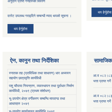
अनुदान प्राप्त गर्नेहरुको विवरण
थप हेर्नुहोस
दररेट उपलब्ध गराइदिने सम्बन्धी म्याद थपको सूचना ।
थप हेर्नुहोस
ऐन, कानुन तथा निर्देशिका
सामाजिक 
स्नातक तह (प्राविधिक तथा साधारण) धार अध्ययन
आ.व ०८२।८३ को
सहयोग छात्रवृत्ति कार्यविधी
भत्ता प्राप्त गर
पशु चौपाया नियन्त्रण, व्यवस्थापन तथा पू्र्वाधार निर्माण
कार्यविधी, २०७९ (प्रथम संशोधन)
आ.व ०८२।८३ को
भू-उपयोग क्षेत्र वर्गीकरण सम्बन्धि मापदण्ड तथा
भत्ता प्राप्त गर
आधारहरु २०७९
भू-उपयोग कार्यान्वयन कार्यविधि,२०७९