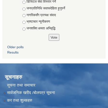
Choices
डिजिटल सेवा विस्तार गर्ने
जनप्रतिनिधि जवाफदेहिता हुनुपर्ने
नागरिकसँग प्रत्यक्ष संवाद
भ्रष्टाचार न्यूनीकरण
जनशक्ति क्षमता अभिवृद्धि
Older polls
Results
सूचनाहरु
सुचना तथा समाचार
सार्वजनिक खरीद /बोलपत्र सूचना
कर तथा शुल्कहरु