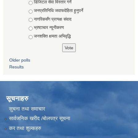
Choices
डिजिटल सेवा विस्तार गर्ने
जनप्रतिनिधि जवाफदेहिता हुनुपर्ने
नागरिकसँग प्रत्यक्ष संवाद
भ्रष्टाचार न्यूनीकरण
जनशक्ति क्षमता अभिवृद्धि
Older polls
Results
सूचनाहरु
सुचना तथा समाचार
सार्वजनिक खरीद /बोलपत्र सूचना
कर तथा शुल्कहरु