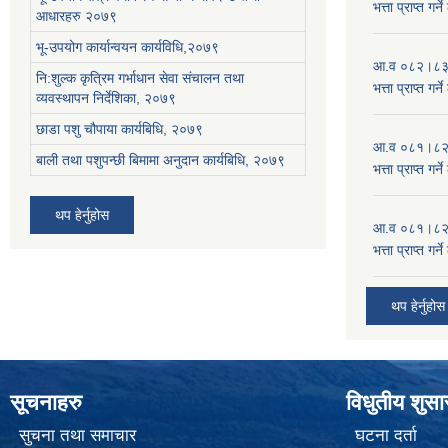
भत्ता प्राप्त गर
आधारहरु २०७९
भू-उपयोग कार्यान्वयन कार्यविधि,२०७९
आ.व ०८२।८३ को
नि:शुल्क कृत्रिम गर्भाधान सेवा संचालन तथा
भत्ता प्राप्त गर
व्यवस्थापन निर्देशिका, २०७९
छाडा पशु चौपाया कार्यबिधि, २०७९
आ.व ०८१।८२ को
बाली तथा पशुपन्छी बिमामा अनुदान कार्यबिधि, २०७९
भत्ता प्राप्त गर
थप हेर्नुहोस
आ.व ०८१।८२ को
भत्ता प्राप्त गर
थप हेर्नुहोस
सूचनाहरु
विधुतीय शुस
सुचना तथा समाचार
घटना दर्ता