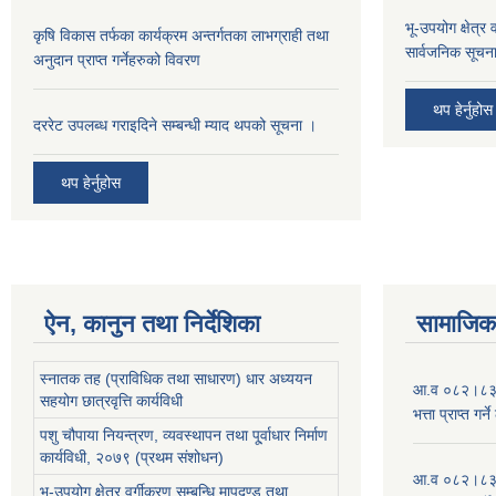
भू-उपयोग क्षेत्र
कृषि विकास तर्फका कार्यक्रम अन्तर्गतका लाभग्राही तथा
सार्वजनिक सूचना
अनुदान प्राप्त गर्नेहरुको विवरण
थप हेर्नुहोस
दररेट उपलब्ध गराइदिने सम्बन्धी म्याद थपको सूचना ।
थप हेर्नुहोस
ऐन, कानुन तथा निर्देशिका
सामाजिक 
स्नातक तह (प्राविधिक तथा साधारण) धार अध्ययन
आ.व ०८२।८३ को
सहयोग छात्रवृत्ति कार्यविधी
भत्ता प्राप्त गर
पशु चौपाया नियन्त्रण, व्यवस्थापन तथा पू्र्वाधार निर्माण
कार्यविधी, २०७९ (प्रथम संशोधन)
आ.व ०८२।८३ को
भू-उपयोग क्षेत्र वर्गीकरण सम्बन्धि मापदण्ड तथा