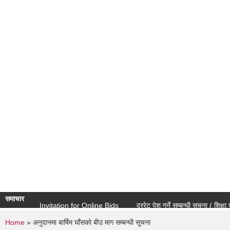
समाचार
Invitation for Online Bids
दररेट पेश गर्ने सम्बन्धी सूचना ( शिक्षा शाखा)
You are here
Home
» अनुदानमा बार्षिम घाँसको बीउ माग सम्बन्धी सूचना