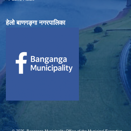
हेलाे बाणगङ्गा नगरपालिका