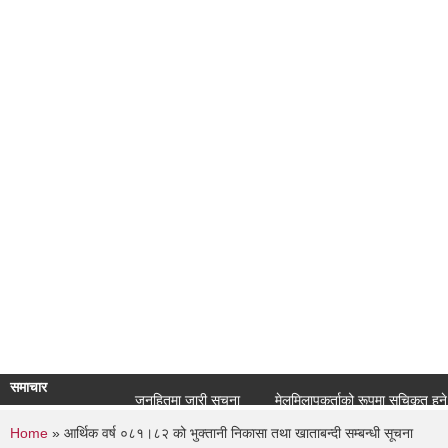
समाचार
जनहितमा जारी सूचना
मेलमिलापकर्ताको रूपमा सूचिकृत हुने सम्बन्
You are here
Home
» आर्थिक वर्ष ०८१।८२ को भुक्तानी निकासा तथा खाताबन्दी सम्बन्धी सूचना