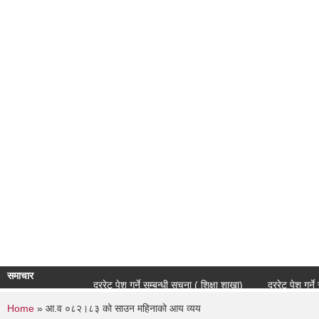
समाचार
दररेट पेश गर्ने सम्बन्धी सूचना ( शिक्षा शाखा)
दररेट पेश गर्ने सम्ब
You are here
Home
» आ.व ०८२।८३ को साउन महिनाको आय व्यय