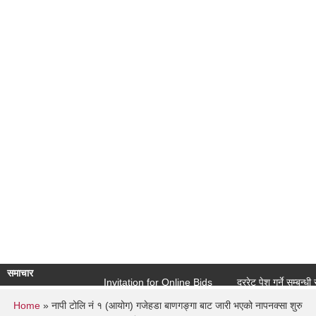
समाचार
Invitation for Online Bids
दररेट पेश गर्ने सम्बन्धी सूचना
You are here
Home
» नापी टोलि नं १ (आयोग) गजेहडा बाणगङ्गा बाट जारी भएको नापनक्सा शुरु