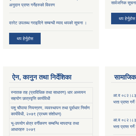
सार्वजनिक सूचना
अनुदान प्राप्त गर्नेहरुको विवरण
थप हेर्नुहोस
दररेट उपलब्ध गराइदिने सम्बन्धी म्याद थपको सूचना ।
थप हेर्नुहोस
ऐन, कानुन तथा निर्देशिका
सामाजिक 
स्नातक तह (प्राविधिक तथा साधारण) धार अध्ययन
आ.व ०८२।८३ को
सहयोग छात्रवृत्ति कार्यविधी
भत्ता प्राप्त गर
पशु चौपाया नियन्त्रण, व्यवस्थापन तथा पू्र्वाधार निर्माण
कार्यविधी, २०७९ (प्रथम संशोधन)
आ.व ०८२।८३ को
भू-उपयोग क्षेत्र वर्गीकरण सम्बन्धि मापदण्ड तथा
भत्ता प्राप्त गर
आधारहरु २०७९