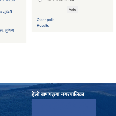
य लुम्बिनी
Older polls
Results
य, लुम्बिनी
हेलाे बाणगङ्गा नगरपालिका