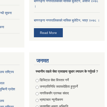
बाणगङ्गा नगरपालिकाको मासिक बुलेटिन, असोज २०७८
।
न्धी सूचना
बाणगङ्गा नगरपालिकाकाे मासिक बुलेटिन, भाद्र २०७८ ।
ूचना
Read More
जनमत
स्थानीय तहले सेवा प्रवाहमा सुधार ल्याउन के गर्नुपर्छ ?
ालय राष्ट्रिय
Choices
डिजिटल सेवा विस्तार गर्ने
ेपाल
जनप्रतिनिधि जवाफदेहिता हुनुपर्ने
म्बिनी प्रदेश
नागरिकसँग प्रत्यक्ष संवाद
भ्रष्टाचार न्यूनीकरण
यालय
जनशक्ति क्षमता अभिवृद्धि
ालय राष्ट्रिय