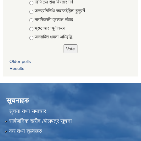
Choices
डिजिटल सेवा विस्तार गर्ने
जनप्रतिनिधि जवाफदेहिता हुनुपर्ने
नागरिकसँग प्रत्यक्ष संवाद
भ्रष्टाचार न्यूनीकरण
जनशक्ति क्षमता अभिवृद्धि
Older polls
Results
सूचनाहरु
सुचना तथा समाचार
सार्वजनिक खरीद /बोलपत्र सूचना
कर तथा शुल्कहरु