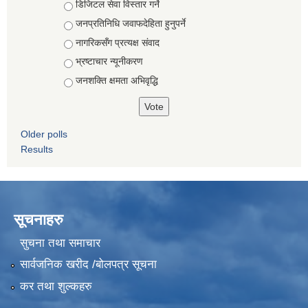
Choices
डिजिटल सेवा विस्तार गर्ने
जनप्रतिनिधि जवाफदेहिता हुनुपर्ने
नागरिकसँग प्रत्यक्ष संवाद
भ्रष्टाचार न्यूनीकरण
जनशक्ति क्षमता अभिवृद्धि
Older polls
Results
सूचनाहरु
सुचना तथा समाचार
सार्वजनिक खरीद /बोलपत्र सूचना
कर तथा शुल्कहरु