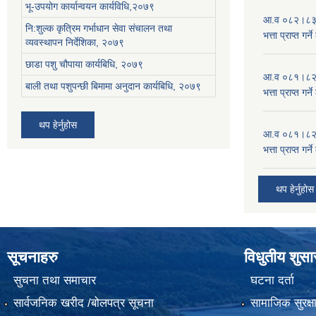
भू-उपयोग कार्यान्वयन कार्यविधि,२०७९
आ.व ०८२।८३ को
नि:शुल्क कृत्रिम गर्भाधान सेवा संचालन तथा
भत्ता प्राप्त गर
व्यवस्थापन निर्देशिका, २०७९
छाडा पशु चौपाया कार्यबिधि, २०७९
आ.व ०८१।८२ को
बाली तथा पशुपन्छी बिमामा अनुदान कार्यबिधि, २०७९
भत्ता प्राप्त गर
थप हेर्नुहोस
आ.व ०८१।८२ को
भत्ता प्राप्त गर
थप हेर्नुहोस
सूचनाहरु
विधुतीय शुस
सुचना तथा समाचार
घटना दर्ता
सार्वजनिक खरीद /बोलपत्र सूचना
सामाजिक सुरक्ष