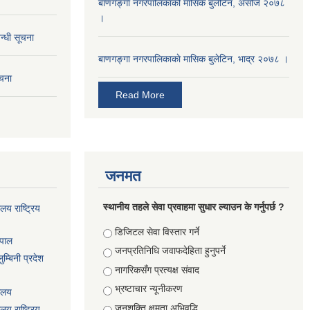
बाणगङ्गा नगरपालिकाको मासिक बुलेटिन, असोज २०७८
।
न्धी सूचना
बाणगङ्गा नगरपालिकाकाे मासिक बुलेटिन, भाद्र २०७८ ।
ूचना
Read More
जनमत
स्थानीय तहले सेवा प्रवाहमा सुधार ल्याउन के गर्नुपर्छ ?
ालय राष्ट्रिय
Choices
डिजिटल सेवा विस्तार गर्ने
ेपाल
जनप्रतिनिधि जवाफदेहिता हुनुपर्ने
म्बिनी प्रदेश
नागरिकसँग प्रत्यक्ष संवाद
भ्रष्टाचार न्यूनीकरण
यालय
जनशक्ति क्षमता अभिवृद्धि
ालय राष्ट्रिय