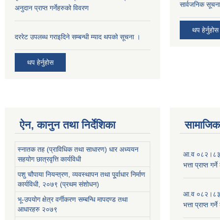
सार्वजनिक सूचना
अनुदान प्राप्त गर्नेहरुको विवरण
थप हेर्नुहोस
दररेट उपलब्ध गराइदिने सम्बन्धी म्याद थपको सूचना ।
थप हेर्नुहोस
ऐन, कानुन तथा निर्देशिका
सामाजिक 
स्नातक तह (प्राविधिक तथा साधारण) धार अध्ययन
आ.व ०८२।८३ को
सहयोग छात्रवृत्ति कार्यविधी
भत्ता प्राप्त गर
पशु चौपाया नियन्त्रण, व्यवस्थापन तथा पू्र्वाधार निर्माण
कार्यविधी, २०७९ (प्रथम संशोधन)
आ.व ०८२।८३ को
भू-उपयोग क्षेत्र वर्गीकरण सम्बन्धि मापदण्ड तथा
भत्ता प्राप्त गर
आधारहरु २०७९