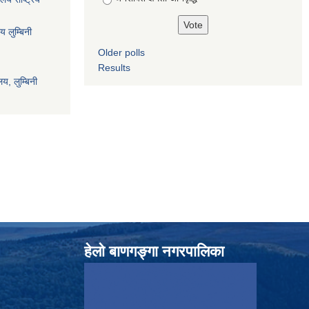
य लुम्बिनी
Older polls
Results
य, लुम्बिनी
हेलाे बाणगङ्गा नगरपालिका