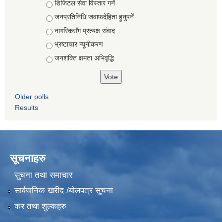
Choices
डिजिटल सेवा विस्तार गर्ने
जनप्रतिनिधि जवाफदेहिता हुनुपर्ने
नागरिकसँग प्रत्यक्ष संवाद
भ्रष्टाचार न्यूनीकरण
जनशक्ति क्षमता अभिवृद्धि
Older polls
Results
सूचनाहरु
सुचना तथा समाचार
सार्वजनिक खरीद /बोलपत्र सूचना
कर तथा शुल्कहरु